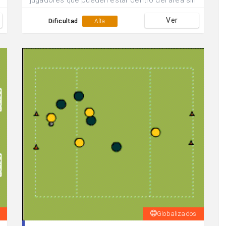
jugadores que pueden estar dentro del área sin
balón.
Ver
Dificultad
Alta
Globalizados