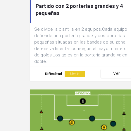
Partido con 2 porterías grandes y 4
pequeñas
Se divide la plantilla en 2 equipos.Cada equipo
defiende una portería grande y dos porterías
pequeñas situadas en las bandas de su zona
defensiva.Intentar conseguir el mayor número
de goles.Los goles en la portería grande valen
doble.
Ver
Dificultad
Media