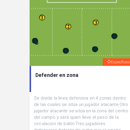
Específicos
Defender en zona
Se divide la línea defensiva en 4 zonas dentro
de las cuales se sitúa un jugador atacante.Otro
jugador atacante se sitúa en la zona del centro
del campo y será quien lleve el peso de la
circulación de balón.Tres jugadores