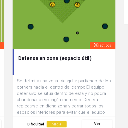
Tácticos
Defensa en zona (espacio útil)
Se delimita una zona triangular partiendo de los
córners hacia el centro del campo.El equipo
defensivo se sitúa dentro de ésta y no podrá
abandonarla en ningún momento. Dederá
replegarse en dicha zona y cerrar todos los
espacios interiores para evitar que el equipo
con posesión pueda conseguir el gol.El equipo
Ver
con posesión jugará con 3 jugadores dentro y 3
Dificultad
Media