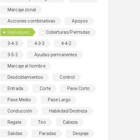
Marcaje zonal
Acciones combinativas
Apoyos
Repliegues
Coberturas/Permutas
3-4-3
4-3-3
4-4-2
3-5-2
Ayudas permanentes
Marcaje al hombre
Desdoblamientos
Control
Entrada
Corte
Pase Corto
Pase Medio
Pase Largo
Conducción
Habilidad/Destreza
Regate
Tiro
Cabeza
Salidas
Paradas
Despeje