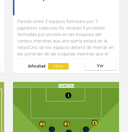
Partido entre 2 equipos formados por 7
jugadores cada uno.Se situarán 4 porterías
formadas por pivotes en las esquinas del
campo, mientras que una quinta estará en la
mitad.Uno de los equipos deberá de marcar en
las porterías de las esquinas mientras que el
otro mantendrá la posesión del balón.
Ver
Dificultad
Media