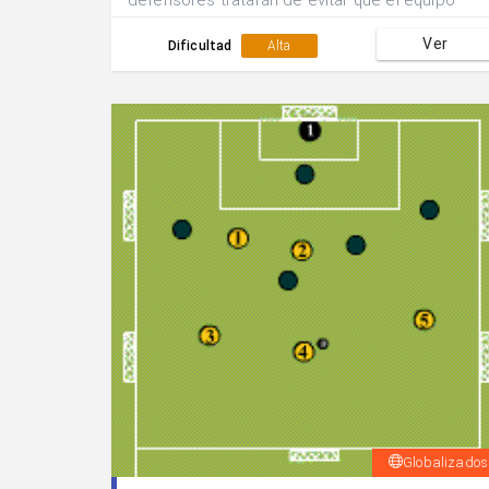
defensores tratarán de evitar que el equipo
atacante consigua meter gol y para ello deben
Ver
defender en zona y ocupar las tres zonas
Dificultad
Alta
defensivas más cercanas al balón.Defender
hasta la finalización de la jugada.
Globalizados