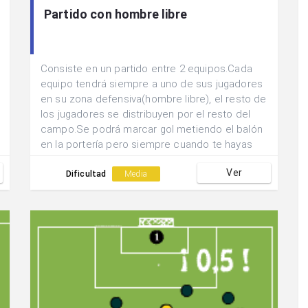
Partido con hombre libre
Consiste en un partido entre 2 equipos.Cada
equipo tendrá siempre a uno de sus jugadores
en su zona defensiva(hombre libre), el resto de
los jugadores se distribuyen por el resto del
campo.Se podrá marcar gol metiendo el balón
en la portería pero siempre cuando te hayas
introducido en una zona defensiva ó
Ver
rematando de cabeza desde cualquier lugar.
Dificultad
Media