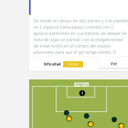
Se divide el campo en dos partes y a la plantilla
en 2 equipos.Cada equipo contará con 2
apoyos exteriores en sus bandas de ataque.Se
trata de jugar un partido con la obligatoriedad
de estar todos en el campo del equipo
adversario para que el gol tenga validez.Si
alguno de los jugadores del equipo que recibió
Ver
el gol se encuentra en campo ajeno el gol
Dificultad
Media
valdrá doble.