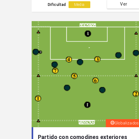
Ver
Dificultad
Media
Globalizados
Partido con comodines exteriores