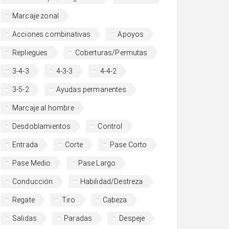
Marcaje zonal
Acciones combinativas
Apoyos
Repliegues
Coberturas/Permutas
3-4-3
4-3-3
4-4-2
3-5-2
Ayudas permanentes
Marcaje al hombre
Desdoblamientos
Control
Entrada
Corte
Pase Corto
Pase Medio
Pase Largo
Conducción
Habilidad/Destreza
Regate
Tiro
Cabeza
Salidas
Paradas
Despeje