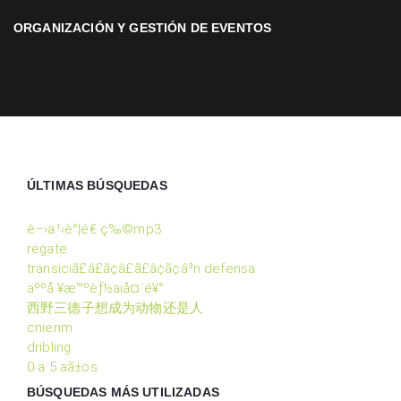
ORGANIZACIÓN Y GESTIÓN DE EVENTOS
ÚLTIMAS BÚSQUEDAS
è–›ä¹‹è°¦é€ ç‰©mp3
regate
transiciã£â£ã¢â£ã£â¢ã¢â³n defensa
äººå·¥æ™ºèƒ½aiå¤´é¥°
西野三德子想成为动物还是人
cnienm
dribling
0 a 5 aã±os
BÚSQUEDAS MÁS UTILIZADAS