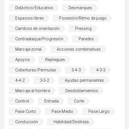
Didáctico/Educativo
Desmarques
Espacios libres
Posesión/Ritmo de juego
Cambios de orientación
Pressing
Contraataque/Progresión
Paredes
Marcaje zonal
Acciones combinativas
Apoyos
Repliegues
Coberturas/Permutas
3-4-3
4-3-3
4-4-2
3-5-2
Ayudas permanentes
Marcaje al hombre
Desdoblamientos
Control
Entrada
Corte
Pase Corto
Pase Medio
Pase Largo
Conducción
Habilidad/Destreza