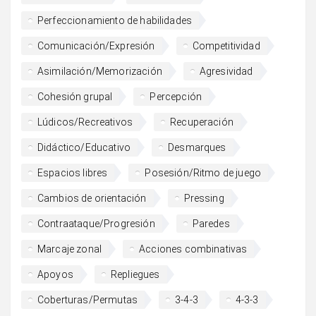
Perfeccionamiento de habilidades
Comunicación/Expresión
Competitividad
Asimilación/Memorización
Agresividad
Cohesión grupal
Percepción
Lúdicos/Recreativos
Recuperación
Didáctico/Educativo
Desmarques
Espacios libres
Posesión/Ritmo de juego
Cambios de orientación
Pressing
Contraataque/Progresión
Paredes
Marcaje zonal
Acciones combinativas
Apoyos
Repliegues
Coberturas/Permutas
3-4-3
4-3-3