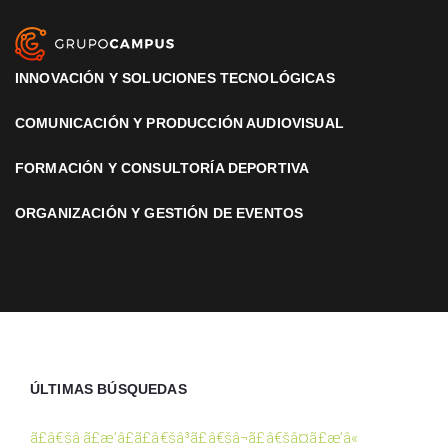
INNOVACIÓN Y SOLUCIONES TECNOLÓGICAS
COMUNICACIÓN Y PRODUCCIÓN AUDIOVISUAL
FORMACIÓN Y CONSULTORÍA DEPORTIVA
ORGANIZACIÓN Y GESTIÓN DE EVENTOS
ÚLTIMAS BÚSQUEDAS
ã£â€šâ·ã£æ’â£ã£â€šâ³ã£â€šâ¬ã£â€šâ¤ã£æ’â«