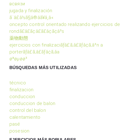
всвязи
jugada y finalización
ã¨â£â½ã§â®â­ã¥â¸â«
oncepto control orientado realizando ejercicios de
rondã£â£ã¢â£ã£â¢ã¢â³s
薬物動態
ejercicios con finalizaciãƒâ£ã‚â£ãƒâ¢ã‚â³n a
porterãƒâ£ã‚â£ãƒâ¢ã‚âa
øªøµøø³
BÚSQUEDAS MÁS UTILIZADAS
técnico
finalizacion
conduccion
conduccion de balon
control del balon
calentamiento
pasé
posesion
EJERCICIOS MÁS POPULARES