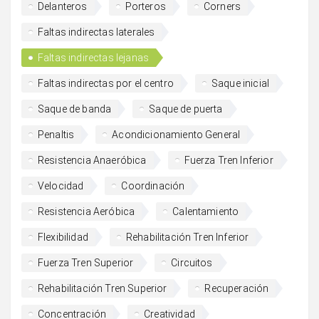
Delanteros
Porteros
Corners
Faltas indirectas laterales
Faltas indirectas lejanas
Faltas indirectas por el centro
Saque inicial
Saque de banda
Saque de puerta
Penaltis
Acondicionamiento General
Resistencia Anaeróbica
Fuerza Tren Inferior
Velocidad
Coordinación
Resistencia Aeróbica
Calentamiento
Flexibilidad
Rehabilitación Tren Inferior
Fuerza Tren Superior
Circuitos
Rehabilitación Tren Superior
Recuperación
Concentración
Creatividad