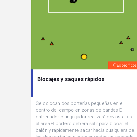
Específicos
Blocajes y saques rápidos
Se colocan dos porterías pequeñas en el
centro del campo en zonas de bandas.El
entrenador o un jugador realizará envíos altos
al área.El portero deberá salir para blocar el
balón y rápidamente sacar hacia cualquiera de