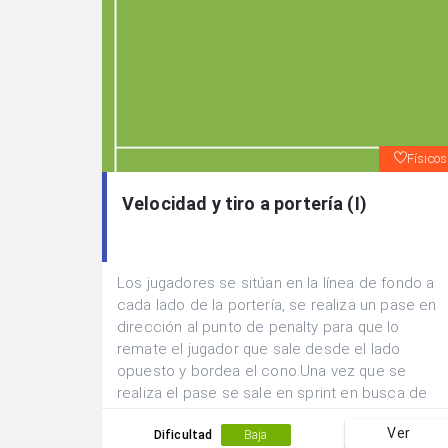
Físicos
Velocidad y tiro a portería (I)
Los jugadores se sitúan en la línea de fondo a
cada lado de la portería, se realiza un pase en
dirección al punto de penalty para que lo
remate el jugador que sale desde el lado
opuesto y bordea el cono.Una vez que se
realiza el pase se sale en sprint en busca de
rematar el balón centrado por otro
Ver
compañero.Después de tirar se cambia de
Dificultad
Baja