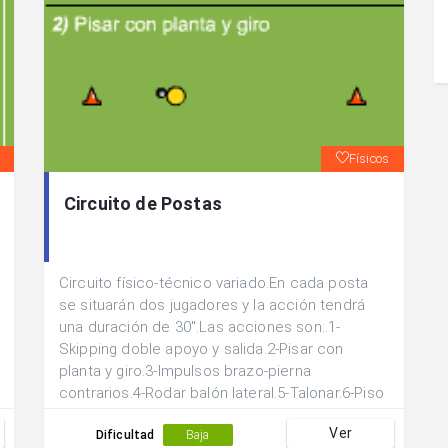
Físicos
Circuito de Postas
Circuito físico-técnico variado.En cada posta
se situarán dos jugadores y la acción tendrá
una duración de 30".Las acciones son:.1-
Skipping doble apoyo y salida.2-Pisar con
planta y giro.3-Impulsos brazo-pierna
contrarios.4-Rodar balón lateral.5-Talonar.6-Piso
planta traigo y abro con empeine.7-Frecuancia
Ver
apoyo y salida.8-Paso por encima y giro.9-
Dificultad
Baja