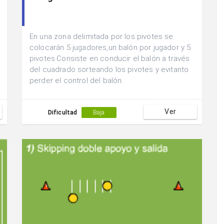
En una zona delimitada por los pivotes se
colocarán 5 jugadores,un balón por jugador y 5
pivotes.Consiste en conducir el balón a través
del cuadrado sorteando los pivotes y evitanto
perder el control del balón.
Ver
Dificultad
Baja