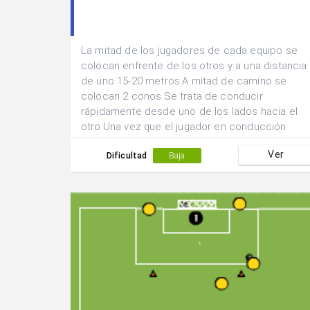
La mitad de los jugadores de cada equipo se
colocan enfrente de los otros y a una distancia
de uno 15-20 metros.A mitad de camino se
colocan 2 conos.Se trata de conducir
rápidamente desde uno de los lados hacia el
otro.Una vez que el jugador en conducción
pasa la línea marcada por los conos puede
Ver
salir el siguiente jugador.Ganará el equipo cuyo
Dificultad
Baja
último hombre cruce antes la línea de meta.