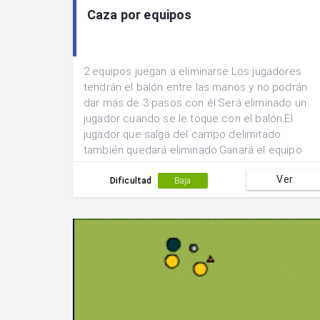
Caza por equipos
2 equipos juegan a eliminarse.Los jugadores
tendrán el balón entre las manos y no podrán
dar más de 3 pasos con él.Será eliminado un
jugador cuando se le toque con el balón.El
jugador que salga del campo delimitado
también quedará eliminado.Ganará el equipo
que logre eliminar en menos tiempo a todos
Ver
los jugadores del equipo contrario.
Dificultad
Baja