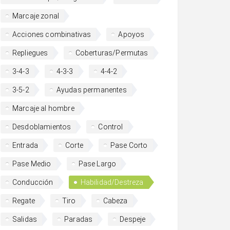
Marcaje zonal
Acciones combinativas
Apoyos
Repliegues
Coberturas/Permutas
3-4-3
4-3-3
4-4-2
3-5-2
Ayudas permanentes
Marcaje al hombre
Desdoblamientos
Control
Entrada
Corte
Pase Corto
Pase Medio
Pase Largo
Conducción
Habilidad/Destreza
Regate
Tiro
Cabeza
Salidas
Paradas
Despeje