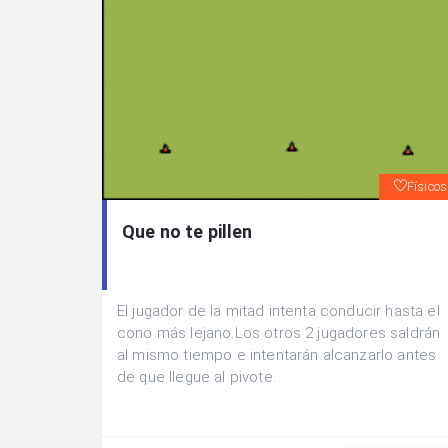
Físicos
Que no te pillen
El jugador de la mitad intenta conducir hasta el
cono más lejano.Los otros 2 jugadores saldrán
al mismo tiempo e intentarán alcanzarlo antes
de que llegue al pivote.