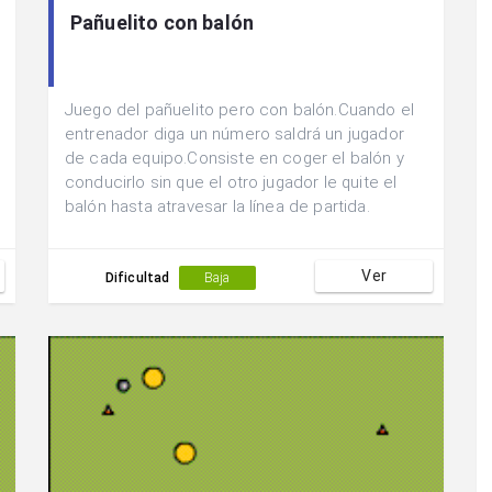
Pañuelito con balón
Juego del pañuelito pero con balón.Cuando el
entrenador diga un número saldrá un jugador
de cada equipo.Consiste en coger el balón y
conducirlo sin que el otro jugador le quite el
balón hasta atravesar la línea de partida.
Ver
Dificultad
Baja