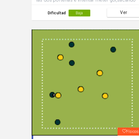
las dos porterías e intentar meter gol,sacando
con la mano o con el pie.
Ver
Dificultad
Baja
Físicos