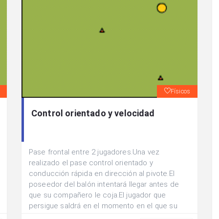
Físicos
Control orientado y velocidad
Pase frontal entre 2 jugadores.Una vez
realizado el pase control orientado y
conducción rápida en dirección al pivote.El
poseedor del balón intentará llegar antes de
que su compañero le coja.El jugador que
persigue saldrá en el momento en el que su
compañero recibe el pase.