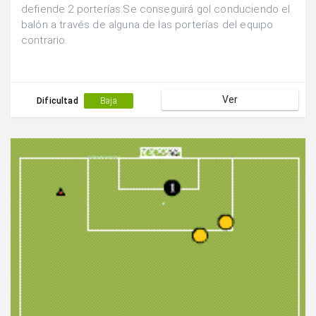
defiende 2 porterías.Se conseguirá gol conduciendo el
balón a través de alguna de las porterías del equipo
contrario.
Ver
Dificultad
Baja