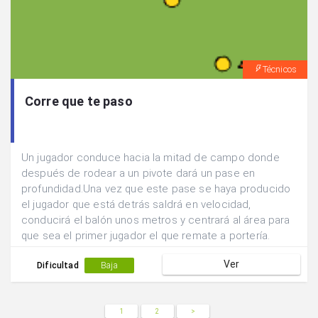
Técnicos
Corre que te paso
Un jugador conduce hacia la mitad de campo donde
después de rodear a un pivote dará un pase en
profundidad.Una vez que este pase se haya producido
el jugador que está detrás saldrá en velocidad,
conducirá el balón unos metros y centrará al área para
que sea el primer jugador el que remate a portería.
Ver
Dificultad
Baja
1
2
>