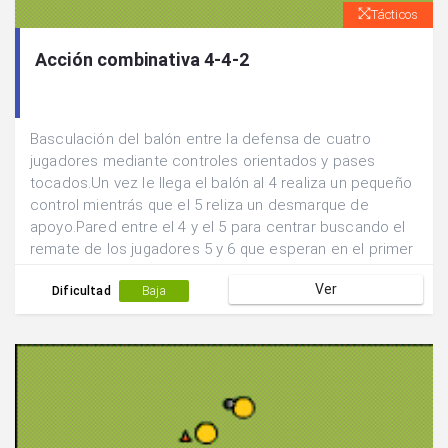
Tácticos
Acción combinativa 4-4-2
Basculación del balón entre la defensa de cuatro
jugadores mediante controles orientados y pases
tocados.Un vez le llega el balón al 4 realiza un pequeño
control mientrás que el 5 reliza un desmarque de
apoyo.Pared entre el 4 y el 5 para centrar buscando el
remate de los jugadores 5 y 6 que esperan en el primer
y segundo palo.La defensa acompañará la jugada.La
Ver
llegada de los delanteros deberá de ser en velocidad.
Dificultad
Baja