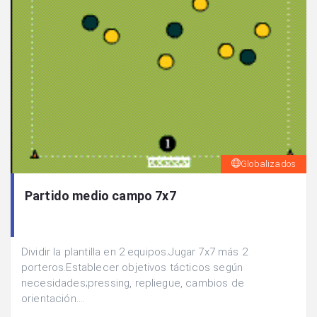
Globalizados
Partido medio campo 7x7
Dividir la plantilla en 2 equipos.Jugar 7x7 más 2
porteros.Establecer objetivos tácticos según
necesidades;pressing, repliegue, cambios de
orientación....