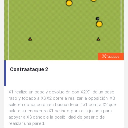
Tácticos
Contraataque 2
X1 realiza un pase y devolución con X2.X1 da un pase
raso y tocado a X3.X2 corre a realizar la oposición. X3
sale en conducción en busca de un 1x1 contra X2 que
sale a su encuentro.X1 se incorpora a la jugada para
apoyar a X3 dándole la posibilidad de pasar o de
realizar una pared.