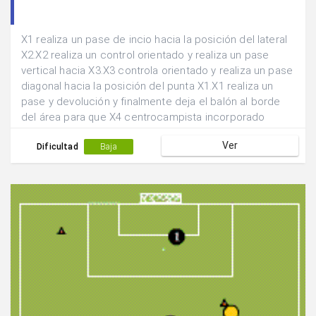
X1 realiza un pase de incio hacia la posición del lateral
X2.X2 realiza un control orientado y realiza un pase
vertical hacia X3.X3 controla orientado y realiza un pase
diagonal hacia la posición del punta X1.X1 realiza un
pase y devolución y finalmente deja el balón al borde
del área para que X4 centrocampista incorporado
finalice la acción en tiro.
Ver
Dificultad
Baja