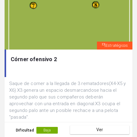
Estratégicos
Córner ofensivo 2
Saque de corner a la llegada de 3 rematadores(X4-X5 y
X6).X3 genera un espacio desmarcandose hacia el
segundo palo que sus compañeros deberán
aprovechar con una entrada en diagonal.X3 ocupa el
segundo palo ante un posible rechace a una pelota
"pasada".
Ver
Dificultad
Baja