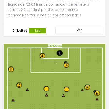
llegada de X3.X3 finaliza con acción de remate a
portería.X2 quedará pendiente del posible
rechace.Realizar la acción por ambos lados.
Ver
Dificultad
Baja