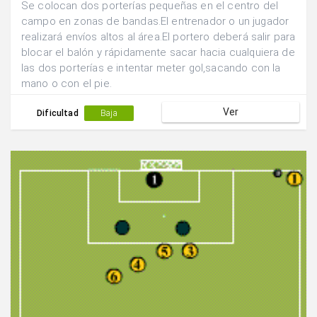
Se colocan dos porterías pequeñas en el centro del
campo en zonas de bandas.El entrenador o un jugador
realizará envíos altos al área.El portero deberá salir para
blocar el balón y rápidamente sacar hacia cualquiera de
las dos porterías e intentar meter gol,sacando con la
mano o con el pie.
Ver
Dificultad
Baja