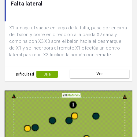
Falta lateral
X1 amaga el saque en largo de la falta, pasa por encima
del balón y corre en dirección a la banda.X2 saca y
combina con X3.X3 abre el balón hacia el desmarque
de X1 y se incorpora al remate.X1 efectúa un centro
lateral para que X3 finalice la acción con remate.
Ver
Dificultad
Baja