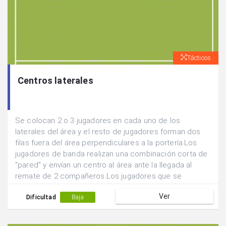
Tácticos
Centros laterales
Se colocan 2 o 3 jugadores en cada uno de los
laterales del área y el resto de jugadores forman dos
filas fuera del área perpendiculares a la portería.Los
jugadores de banda realizan una combinación corta de
"pared" y envían un centro al área ante la llegada al
remate de 2 compañeros.Los jugadores que se
incorporan al remate realizan un cruce fuera del área.
Ver
Dificultad
Baja