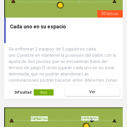
Tácticos
Cada uno en su espacio
Se enfrentan 2 equipos de 3 jugadores cada
uno.Consiste en mantener la posesión del balón con la
ayuda de dos pivotes que se encuentran fuera del
terreno de juego.El resto jugarán cada uno en su zona
delimitada, que no podrán abandonar.Las
combinaciones podrán hacerse entre diferentes zonas
y con el pivote.
Ver
Dificultad
Baja