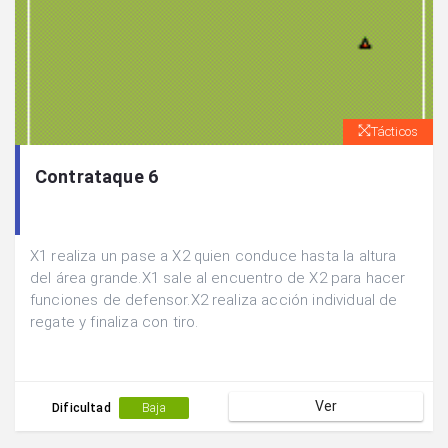
Tácticos
Contrataque 6
X1 realiza un pase a X2 quien conduce hasta la altura
del área grande.X1 sale al encuentro de X2 para hacer
funciones de defensor.X2 realiza acción individual de
regate y finaliza con tiro.
Ver
Dificultad
Baja