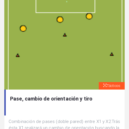
Tácticos
Pase, cambio de orientación y tiro
Combinación de pases (doble pared) entre X1 y X2.Trás
ésta X1 realizará un cambio de orientación buscando la