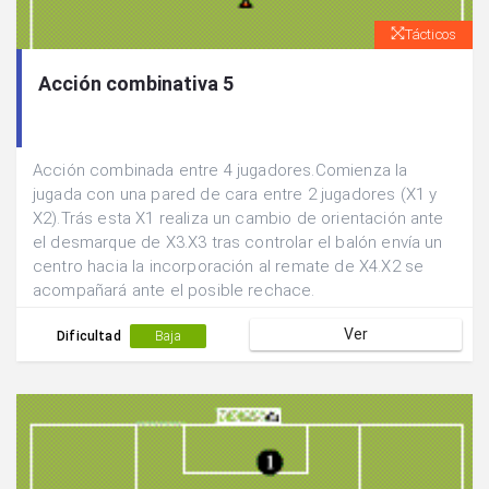
Tácticos
Acción combinativa 5
Acción combinada entre 4 jugadores.Comienza la
jugada con una pared de cara entre 2 jugadores (X1 y
X2).Trás esta X1 realiza un cambio de orientación ante
el desmarque de X3.X3 tras controlar el balón envía un
centro hacia la incorporación al remate de X4.X2 se
acompañará ante el posible rechace.
Ver
Dificultad
Baja