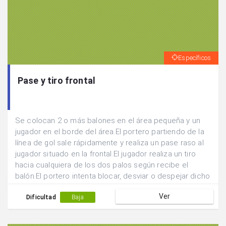
Específicos
Pase y tiro frontal
Se colocan 2 o más balones en el área pequeña y un
jugador en el borde del área.El portero partiendo de la
línea de gol sale rápidamente y realiza un pase raso al
jugador situado en la frontal.El jugador realiza un tiro
hacia cualquiera de los dos palos según recibe el
balón.El portero intenta blocar, desviar o despejar dicho
envío.
Ver
Dificultad
Baja