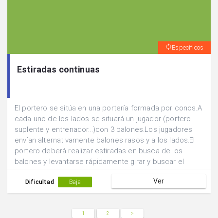
Específicos
Estiradas continuas
El portero se sitúa en una portería formada por conos.A
cada uno de los lados se situará un jugador (portero
suplente y entrenador...)con 3 balones.Los jugadores
envían alternativamente balones rasos y a los lados.El
portero deberá realizar estiradas en busca de los
balones y levantarse rápidamente girar y buscar el
balón enviado desde el lado contrario.
Ver
Dificultad
Baja
1
2
>