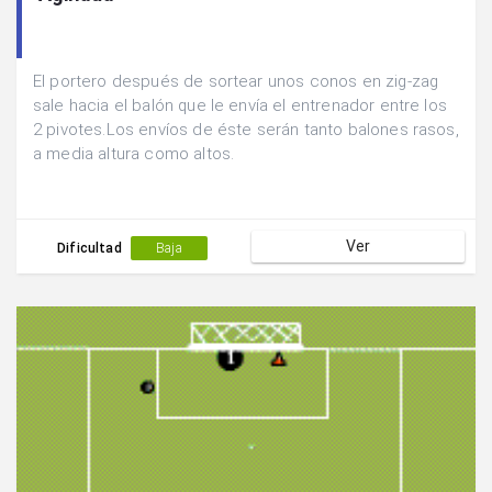
El portero después de sortear unos conos en zig-zag
sale hacia el balón que le envía el entrenador entre los
2 pivotes.Los envíos de éste serán tanto balones rasos,
a media altura como altos.
Ver
Dificultad
Baja