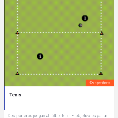
Específicos
Tenis
Dos porteros juegan al fútbol-tenis.El objetivo es pasar