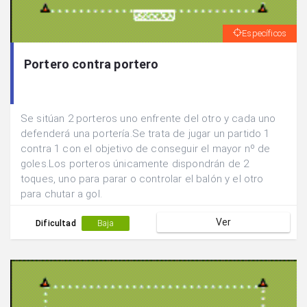
Específicos
Portero contra portero
Se sitúan 2 porteros uno enfrente del otro y cada uno
defenderá una portería.Se trata de jugar un partido 1
contra 1 con el objetivo de conseguir el mayor nº de
goles.Los porteros únicamente dispondrán de 2
toques, uno para parar o controlar el balón y el otro
para chutar a gol.
Ver
Dificultad
Baja