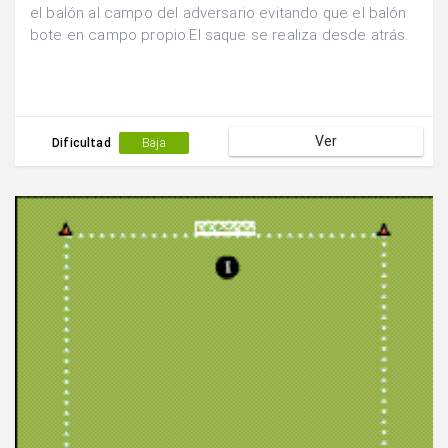
el balón al campo del adversario evitando que el balón
bote en campo propio.El saque se realiza desde atrás.
Ver
Dificultad
Baja