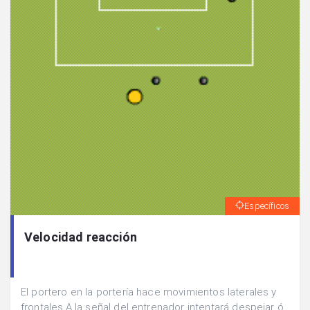
Específicos
Velocidad reacción
El portero en la portería hace movimientos laterales y
frontales.A la señal del entrenador intentará despejar ó