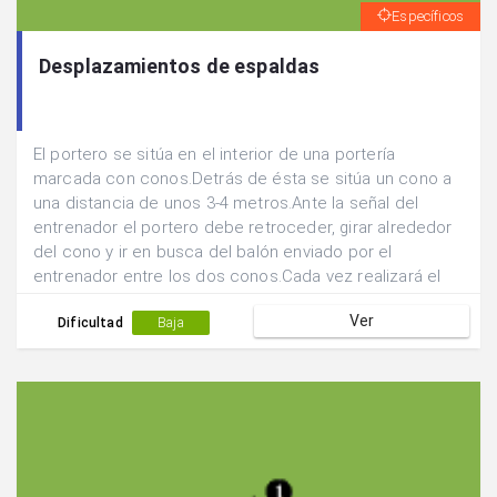
Específicos
Desplazamientos de espaldas
El portero se sitúa en el interior de una portería
marcada con conos.Detrás de ésta se sitúa un cono a
una distancia de unos 3-4 metros.Ante la señal del
entrenador el portero debe retroceder, girar alrededor
del cono y ir en busca del balón enviado por el
entrenador entre los dos conos.Cada vez realizará el
giro por un lado del cono.
Ver
Dificultad
Baja