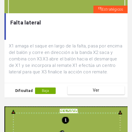
Estratégicos
Falta lateral
X1 amaga el saque en largo de la falta, pasa por encima
del balón y corre en dirección a la banda.X2 saca y
combina con X3.X3 abre el balón hacia el desmarque
de X1 y se incorpora al remate.X1 efectúa un centro
lateral para que X3 finalice la acción con remate.
Ver
Dificultad
Baja