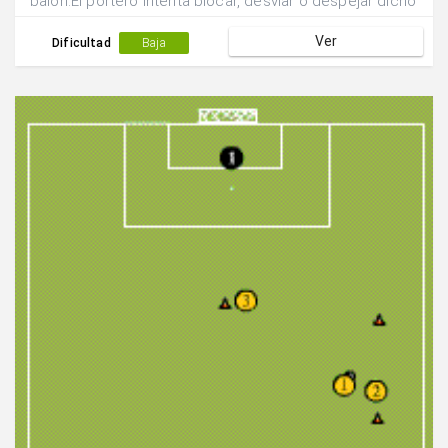
balón.El portero intenta blocar, desviar o despejar dicho
envío.
Ver
Dificultad
Baja