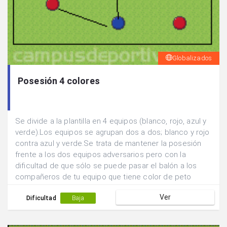
Globalizados
Posesión 4 colores
Se divide a la plantilla en 4 equipos (blanco, rojo, azul y
verde).Los equipos se agrupan dos a dos; blanco y rojo
contra azul y verde.Se trata de mantener la posesión
frente a los dos equipos adversarios pero con la
dificultad de que sólo se puede pasar el balón a los
compañeros de tu equipo que tiene color de peto
diferente al tuyo.Ejemplo; un rojo no puede pasar a otro
Ver
rojo, sino que tiene que pasar el balón a un blanco..
Dificultad
Baja