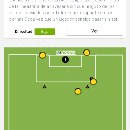
con todos los balones.El otro equipo colocado al inicio
de la línea,trata de atravesarla sin que ninguno de los
balones enviados por el otro equipo impacte en sus
piernas.Cada vez que un jugador consiga pasar sin ser
dado conseguirá un punto.Una vez pasados todos los
Ver
jugadores se intercambian las funciones.
Dificultad
Baja