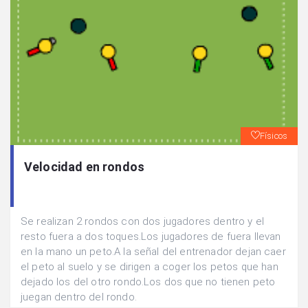
Físicos
Velocidad en rondos
Se realizan 2 rondos con dos jugadores dentro y el
resto fuera a dos toques.Los jugadores de fuera llevan
en la mano un peto.A la señal del entrenador dejan caer
el peto al suelo y se dirigen a coger los petos que han
dejado los del otro rondo.Los dos que no tienen peto
juegan dentro del rondo.