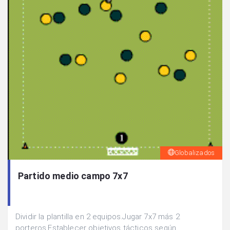
Globalizados
Partido medio campo 7x7
Dividir la plantilla en 2 equipos.Jugar 7x7 más 2
porteros.Establecer objetivos tácticos según