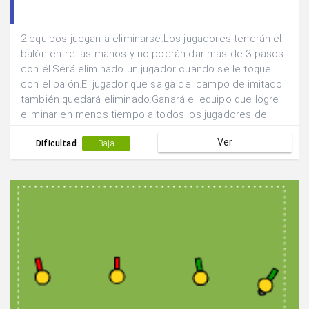
2 equipos juegan a eliminarse.Los jugadores tendrán el
balón entre las manos y no podrán dar más de 3 pasos
con él.Será eliminado un jugador cuando se le toque
con el balón.El jugador que salga del campo delimitado
también quedará eliminado.Ganará el equipo que logre
eliminar en menos tiempo a todos los jugadores del
equipo contrario.
Ver
Dificultad
Baja