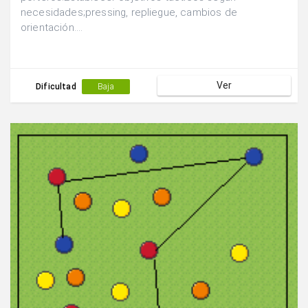
necesidades;pressing, repliegue, cambios de
orientación....
Ver
Dificultad
Baja