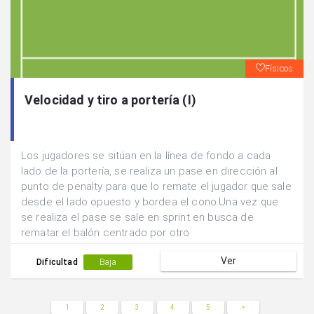
Físicos
Velocidad y tiro a portería (I)
Los jugadores se sitúan en la línea de fondo a cada
lado de la portería, se realiza un pase en dirección al
punto de penalty para que lo remate el jugador que sale
desde el lado opuesto y bordea el cono.Una vez que
se realiza el pase se sale en sprint en busca de
rematar el balón centrado por otro
compañero.Después de tirar se cambia de lado de
Ver
portería.
Dificultad
Baja
1
2
3
4
5
>