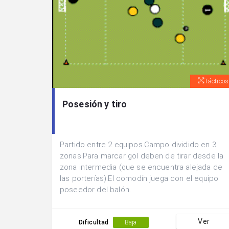
Tácticos
Posesión y tiro
Partido entre 2 equipos.Campo dividido en 3
zonas.Para marcar gol deben de tirar desde la
zona intermedia (que se encuentra alejada de
las porterías).El comodín juega con el equipo
poseedor del balón.
Ver
Dificultad
Baja