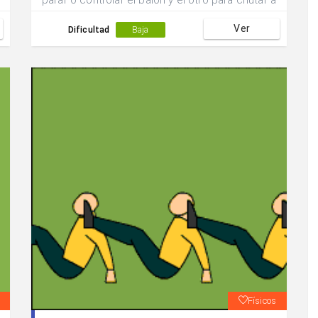
parar o controlar el balón y el otro para chutar a
gol.
Ver
Dificultad
Baja
Físicos