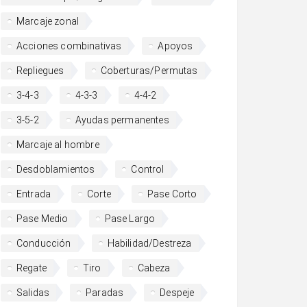
Marcaje zonal
Acciones combinativas
Apoyos
Repliegues
Coberturas/Permutas
3-4-3
4-3-3
4-4-2
3-5-2
Ayudas permanentes
Marcaje al hombre
Desdoblamientos
Control
Entrada
Corte
Pase Corto
Pase Medio
Pase Largo
Conducción
Habilidad/Destreza
Regate
Tiro
Cabeza
Salidas
Paradas
Despeje