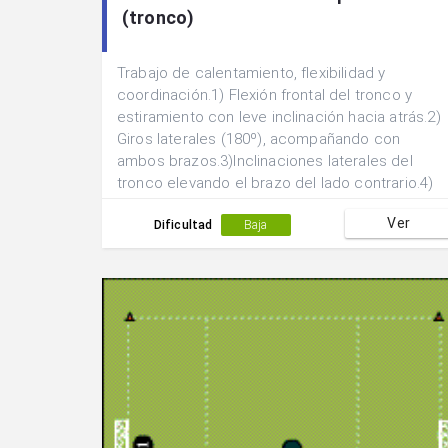
(tronco)
Trabajo de calentamiento, flexibilidad y
coordinación.1) Flexión frontal del tronco y
estiramiento con leve inclinación hacia atrás.2)
Giros laterales (180º), acompañando con
ambos brazos.3)Inclinaciones laterales del
tronco elevando el brazo del lado contrario.4)
Flexión de tronco con las piernas abiertas y
Ver
buscando alternativamente con ambos brazos
Dificultad
Baja
extendidos ambas piernas y una posición
frontal.