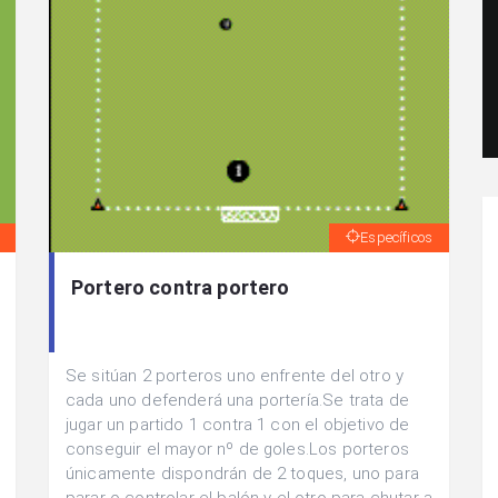
Específicos
Portero contra portero
Se sitúan 2 porteros uno enfrente del otro y
cada uno defenderá una portería.Se trata de
jugar un partido 1 contra 1 con el objetivo de
conseguir el mayor nº de goles.Los porteros
únicamente dispondrán de 2 toques, uno para