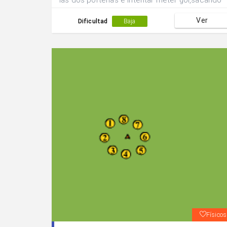
las dos porterías e intentar meter gol,sacando
con la mano o con el pie.
Ver
Dificultad
Baja
Físicos