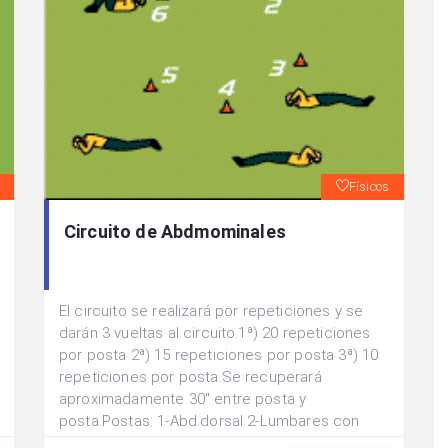
Físicos
Circuito de Abdmominales
El circuito se realizará por repeticiones y se
darán 3 vueltas al circuito.1ª) 20 repeticiones
por posta 2ª) 15 repeticiones por posta 3ª) 10
repeticiones por posta.Se recuperará
aproximadamente 30" entre posta y
posta.Postas: 1-Abd.dorsal 2-Lumbares con
elevación de piernas 3-Abd.inferior con