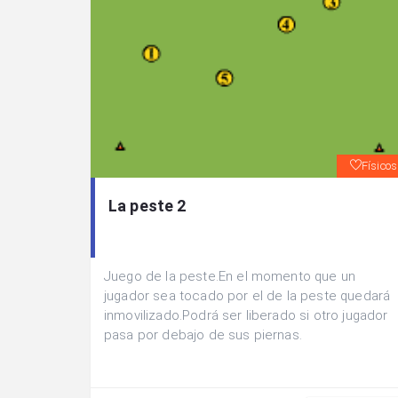
Físicos
La peste 2
Juego de la peste.En el momento que un
jugador sea tocado por el de la peste quedará
inmovilizado.Podrá ser liberado si otro jugador
pasa por debajo de sus piernas.