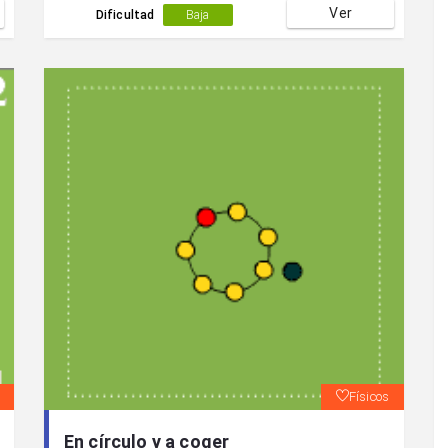
Ver
elevación de piernas 4-Abd. superior piernas
Dificultad
Baja
extendidas 5-Lumbares con elevación de
tronco 6-Abd.superior con piernas
semiflexionadas.
Físicos
En círculo y a coger