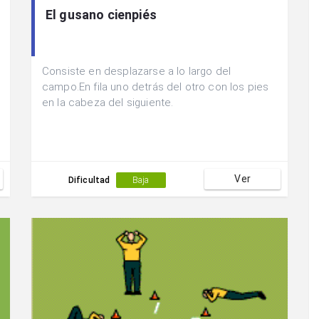
El gusano cienpiés
Consiste en desplazarse a lo largo del
campo.En fila uno detrás del otro con los pies
en la cabeza del siguiente.
Ver
Dificultad
Baja