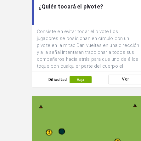
¿Quién tocará el pivote?
Consiste en evitar tocar el pivote.Los
jugadores se posicionan en círculo con un
pivote en la mitad.Dan vueltas en una dirección
y a la señal intentaran traccionar a todos sus
compañeros hacia atrás para que uno de éllos
toque con cualquier parte del cuerpo el
pivote.El jugador que lo haya tocado quedará
Ver
eliminado.
Dificultad
Baja