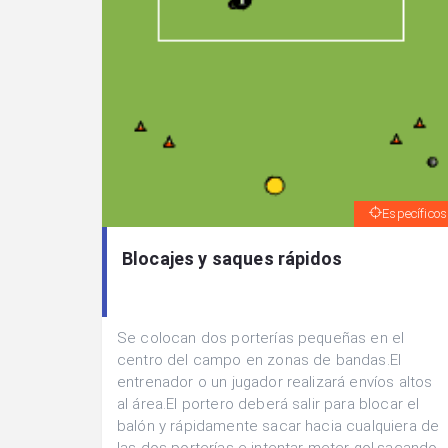
Específicos
Blocajes y saques rápidos
Se colocan dos porterías pequeñas en el
centro del campo en zonas de bandas.El
entrenador o un jugador realizará envíos altos
al área.El portero deberá salir para blocar el
balón y rápidamente sacar hacia cualquiera de