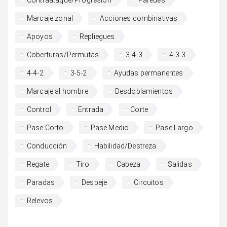
Contraataque/Progresión
Paredes
Marcaje zonal
Acciones combinativas
Apoyos
Repliegues
Coberturas/Permutas
3-4-3
4-3-3
4-4-2
3-5-2
Ayudas permanentes
Marcaje al hombre
Desdoblamientos
Control
Entrada
Corte
Pase Corto
Pase Medio
Pase Largo
Conducción
Habilidad/Destreza
Regate
Tiro
Cabeza
Salidas
Paradas
Despeje
Circuitos
Relevos