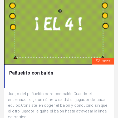
Físicos
Pañuelito con balón
Juego del pañuelito pero con balón.Cuando el
entrenador diga un número saldrá un jugador de cada
equipo.Consiste en coger el balón y conducirlo sin que
el otro jugador le quite el balón hasta atravesar la línea
de partida.