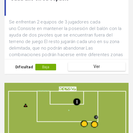
Se enfrentan 2 equipos de 3 jugadores cada
uno.Consiste en mantener la posesión del balón con la
ayuda de dos pivotes que se encuentran fuera del
terreno de juego.El resto jugarán cada uno en su zona
delimitada, que no podrán abandonar.Las
combinaciones podrán hacerse entre diferentes zonas
y con el pivote.
Ver
Dificultad
Baja