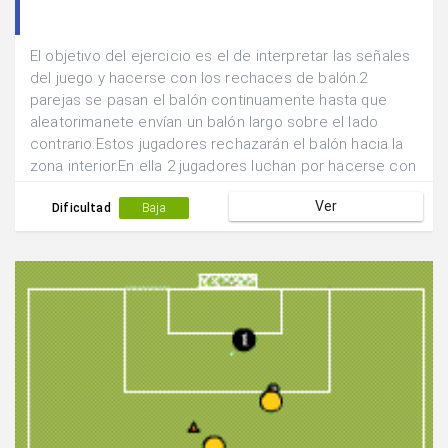
El objetivo del ejercicio es el de interpretar las señales
del juego y hacerse con los rechaces de balón.2
parejas se pasan el balón continuamente hasta que
aleatorimanete envían un balón largo sobre el lado
contrario.Estos jugadores rechazarán el balón hacia la
zona interior.En ella 2 jugadores luchan por hacerse con
la posesión del balón y tratar de llevarla hasta el lado
Ver
de donde se inició el desplazamiento.
Dificultad
Baja