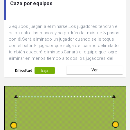
Caza por equipos
2 equipos juegan a eliminarse.Los jugadores tendrán el
balón entre las manos y no podrán dar más de 3 pasos
con él.Será eliminado un jugador cuando se le toque
con el balón.El jugador que salga del campo delimitado
también quedará eliminado.Ganará el equipo que logre
eliminar en menos tiempo a todos los jugadores del
equipo contrario.
Ver
Dificultad
Baja