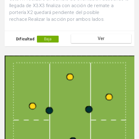
llegada de X3.X3 finaliza con acción de remate a
portería.X2 quedará pendiente del posible
rechace.Realizar la acción por ambos lados.
Ver
Dificultad
Baja