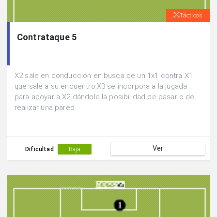
Tácticos
Contrataque 5
X2 sale en conducción en busca de un 1x1 contra X1
que sale a su encuentro.X3 se incorpora a la jugada
para apoyar a X2 dándole la posibilidad de pasar o de
realizar una pared.
Ver
Dificultad
Baja