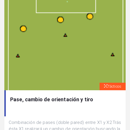
Tácticos
Pase, cambio de orientación y tiro
Combinación de pases (doble pared) entre X1 y X2.Trás
ésta X1 realizará un cambio de orientación buscando la