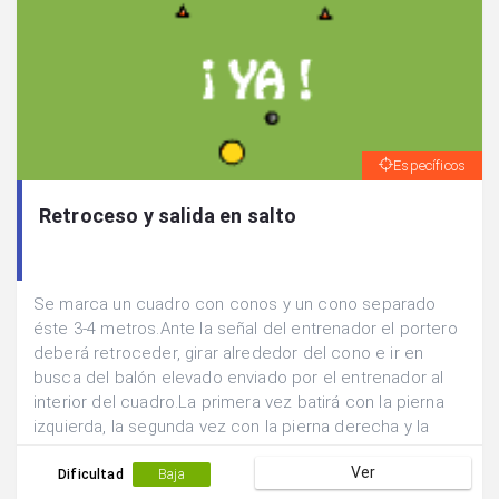
Específicos
Retroceso y salida en salto
Se marca un cuadro con conos y un cono separado
éste 3-4 metros.Ante la señal del entrenador el portero
deberá retroceder, girar alrededor del cono e ir en
busca del balón elevado enviado por el entrenador al
interior del cuadro.La primera vez batirá con la pierna
izquierda, la segunda vez con la pierna derecha y la
tercera con ambas piernas a la vez.
Ver
Dificultad
Baja