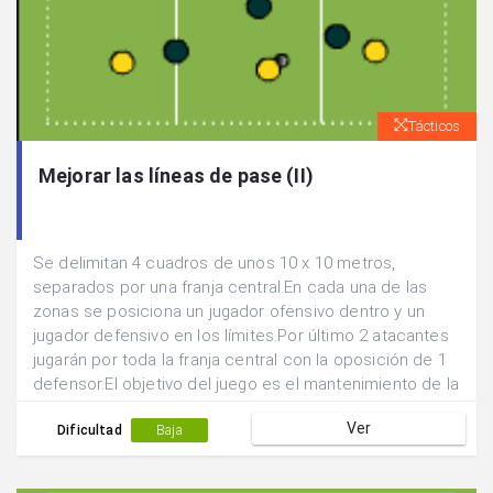
Tácticos
Mejorar las líneas de pase (II)
Se delimitan 4 cuadros de unos 10 x 10 metros,
separados por una franja central.En cada una de las
zonas se posiciona un jugador ofensivo dentro y un
jugador defensivo en los límites.Por último 2 atacantes
jugarán por toda la franja central con la oposición de 1
defensor.El objetivo del juego es el mantenimiento de la
posesión a través de la búsqueda continua de líneas de
Ver
pase que faciliten la labor del poseedor del balón.Los
Dificultad
Baja
defensores únicamente podrán entrar a defender una
vez que el balón esté dentro de su zona defensiva.