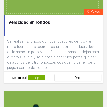
Físicos
Velocidad en rondos
Se realizan 2 rondos con dos jugadores dentro y el
resto fuera a dos toques.Los jugadores de fuera llevan
en la mano un peto.A la señal del entrenador dejan caer
el peto al suelo y se dirigen a coger los petos que han
dejado los del otro rondo.Los dos que no tienen peto
juegan dentro del rondo.
Ver
Dificultad
Baja