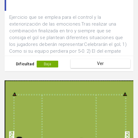
Ejercicio que se emplea para el control y la
exteriorización de las emociones.Tras realizar una
combinación finalizada en tiro y siempre que se
consiga el gol se plantean diferentes situaciones que
los jugadores deberán representar.Celebrarán el gol; 1)
Como si su equipo perdiera por 5-0. 2) El del empate
marcado a falta de 10 minutos. 3) El gol de la victoria en
Ver
el último minuto de la final..
Dificultad
Baja