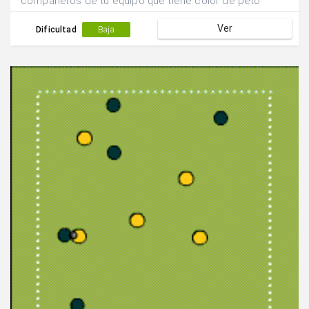
compañeros de tu equipo que tiene color de peto
diferente al tuyo.Ejemplo; un rojo no puede pasar a otro
Ver
rojo, sino que tiene que pasar el balón a un blanco..
Dificultad
Baja