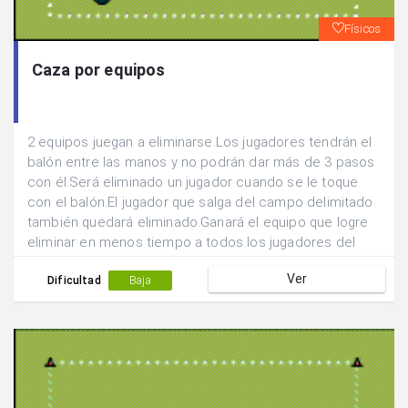
Físicos
Caza por equipos
2 equipos juegan a eliminarse.Los jugadores tendrán el
balón entre las manos y no podrán dar más de 3 pasos
con él.Será eliminado un jugador cuando se le toque
con el balón.El jugador que salga del campo delimitado
también quedará eliminado.Ganará el equipo que logre
eliminar en menos tiempo a todos los jugadores del
equipo contrario.
Ver
Dificultad
Baja