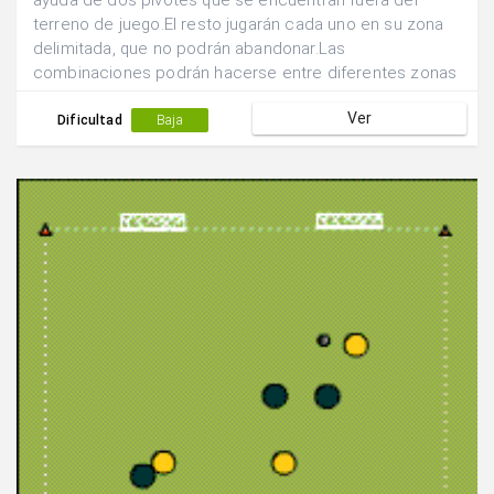
ayuda de dos pivotes que se encuentran fuera del
terreno de juego.El resto jugarán cada uno en su zona
delimitada, que no podrán abandonar.Las
combinaciones podrán hacerse entre diferentes zonas
y con el pivote.
Ver
Dificultad
Baja