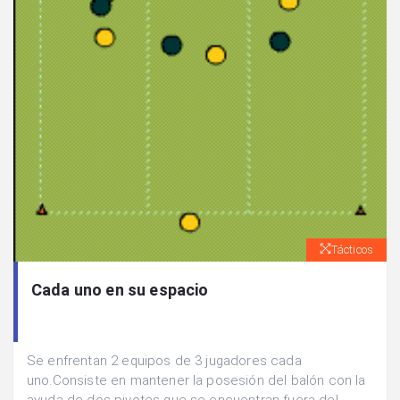
Tácticos
Cada uno en su espacio
Se enfrentan 2 equipos de 3 jugadores cada
uno.Consiste en mantener la posesión del balón con la