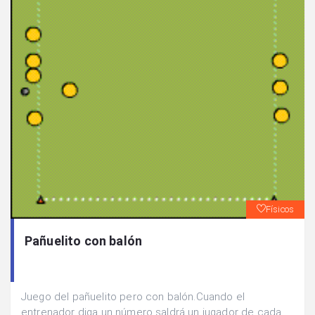
Físicos
Pañuelito con balón
Juego del pañuelito pero con balón.Cuando el
entrenador diga un número saldrá un jugador de cada