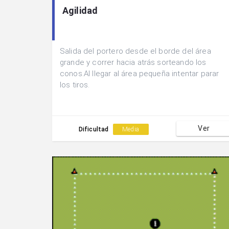
Agilidad
Salida del portero desde el borde del área
grande y correr hacia atrás sorteando los
conos.Al llegar al área pequeña intentar parar
los tiros.
Ver
Dificultad
Media