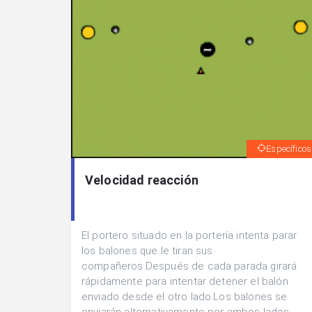
Específicos
Velocidad reacción
El portero situado en la portería intenta parar
los balones que le tiran sus
compañeros.Después de cada parada girará
rápidamente para intentar detener el balón
enviado desde el otro lado.Los balones se