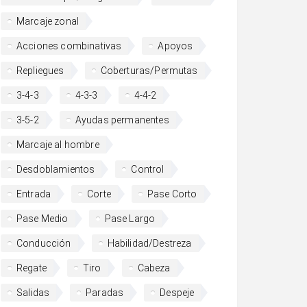
Marcaje zonal
Acciones combinativas
Apoyos
Repliegues
Coberturas/Permutas
3-4-3
4-3-3
4-4-2
3-5-2
Ayudas permanentes
Marcaje al hombre
Desdoblamientos
Control
Entrada
Corte
Pase Corto
Pase Medio
Pase Largo
Conducción
Habilidad/Destreza
Regate
Tiro
Cabeza
Salidas
Paradas
Despeje