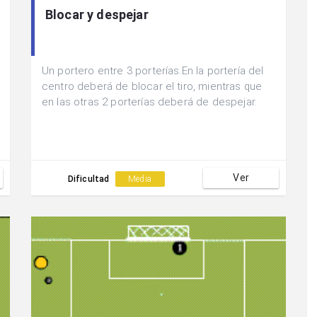
Blocar y despejar
Un portero entre 3 porterías.En la portería del
centro deberá de blocar el tiro, mientras que
en las otras 2 porterías deberá de despejar.
Ver
Dificultad
Media