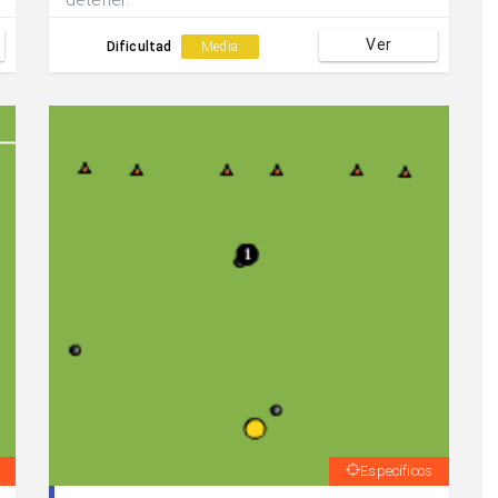
detener.
Ver
Dificultad
Media
Específicos