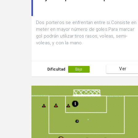
Dos porteros se enfrentan entre si.Consiste en
meter en mayor número de goles.Para marcar
gol podrán utilizar:tiros rasos, voleas, semi-
voleas, y con la mano.
Ver
Dificultad
Baja