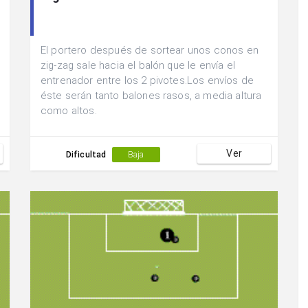
El portero después de sortear unos conos en
zig-zag sale hacia el balón que le envía el
entrenador entre los 2 pivotes.Los envíos de
éste serán tanto balones rasos, a media altura
como altos.
Ver
Dificultad
Baja