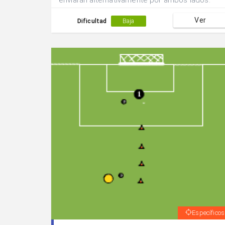
enviarán alternativamente por ambos lados.
Ver
Dificultad
Baja
Específicos