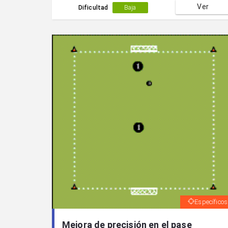
Ver
Dificultad
Baja
Específicos
Mejora de precisión en el pase